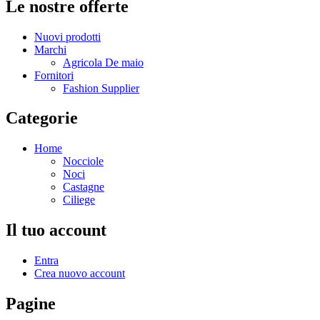
Le nostre offerte
Nuovi prodotti
Marchi
Agricola De maio
Fornitori
Fashion Supplier
Categorie
Home
Nocciole
Noci
Castagne
Ciliege
Il tuo account
Entra
Crea nuovo account
Pagine