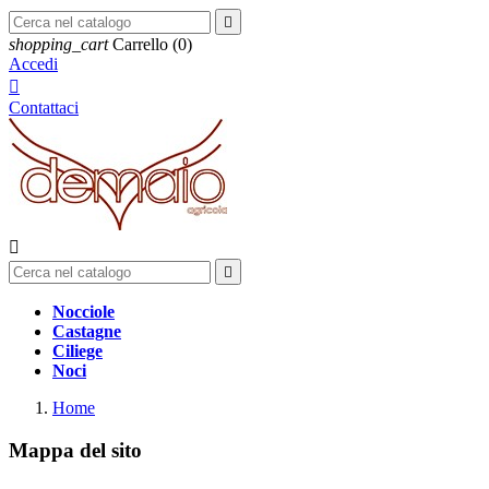

shopping_cart
Carrello
(0)
Accedi

Contattaci


Nocciole
Castagne
Ciliege
Noci
Home
Mappa del sito