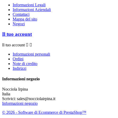
Informazioni Legali
Informazioni Aziendali
Contattaci
Mappa del sito
Negozi
Il tuo account
Il tuo account


Informazioni personali
Ordini
Note di credito
Indirizzi
Informazioni negozio
Nocciola Irpina
Italia
Scrivici:
sales@nocciolairpina.it
Informazioni negozio
© 2026 - Software di Ecommerce di PrestaShop™