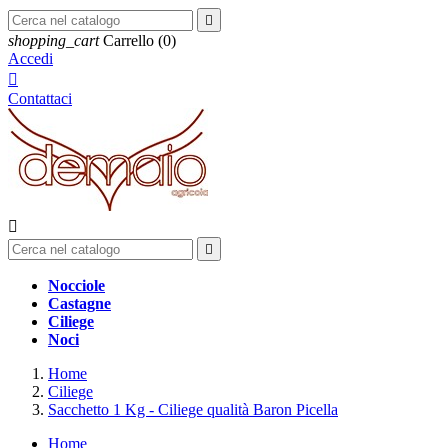

shopping_cart
Carrello
(0)
Accedi

Contattaci


Nocciole
Castagne
Ciliege
Noci
Home
Ciliege
Sacchetto 1 Kg - Ciliege qualità Baron Picella
Home