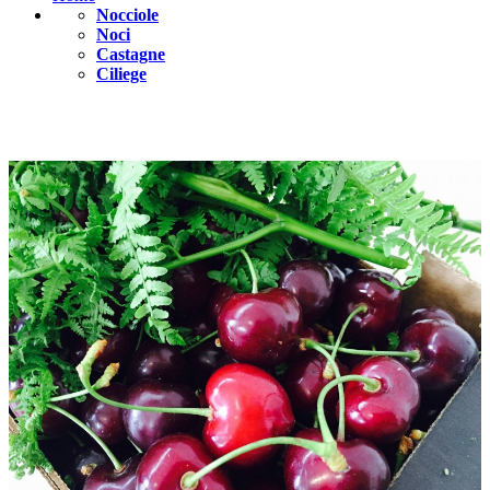
Nocciole
Noci
Castagne
Ciliege